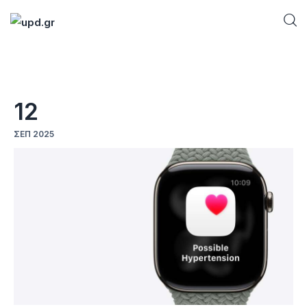
Home
12
News
ΣΕΠ 2025
Games
Futuring
AI news
How To
Blog