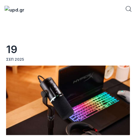
Home
19
News
ΣΕΠ 2025
Games
Futuring
AI news
How To
Blog