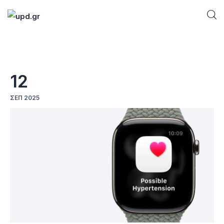
Home
12
News
ΣΕΠ 2025
Games
Futuring
AI news
How To
Blog