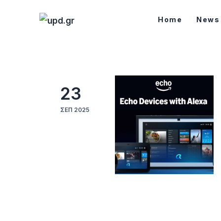
Home
Home
News
News
Games
Futuring
23
AI news
ΣΕΠ 2025
How To
Blog
Επικοινωνία