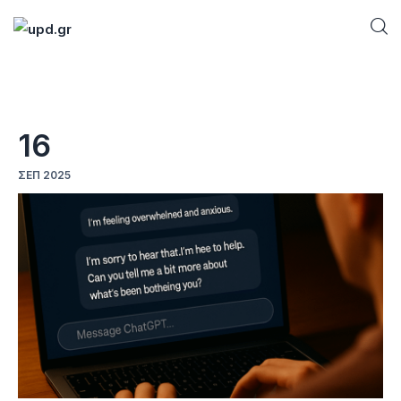
Home
16
News
ΣΕΠ 2025
Games
Futuring
AI news
How To
Blog