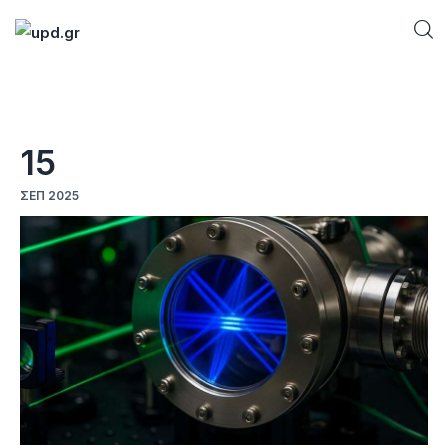
Home
15
News
ΣΕΠ 2025
Games
Futuring
AI news
How To
Blog