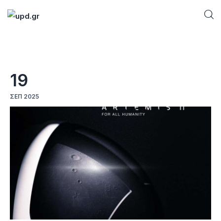
Home
19
News
ΣΕΠ 2025
Games
Futuring
AI news
How To
Blog