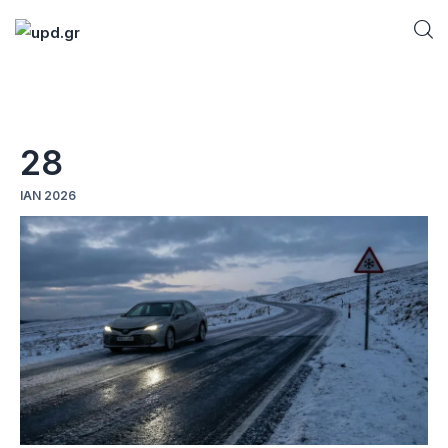
Home
28
News
ΙΑΝ 2026
Games
Futuring
AI news
How To
Blog