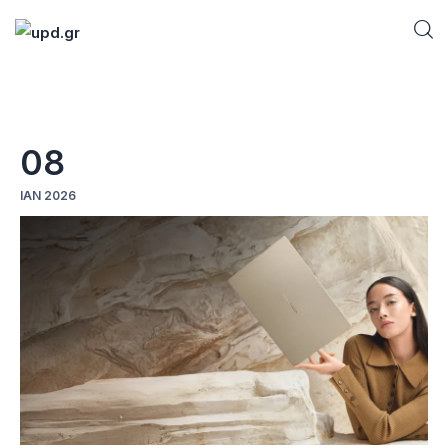
Home
08
News
ΙΑΝ 2026
Games
Futuring
AI news
How To
Blog