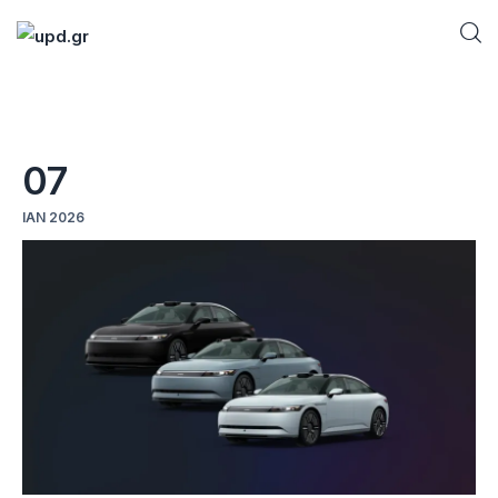
Home
07
News
ΙΑΝ 2026
Games
Futuring
AI news
How To
Blog