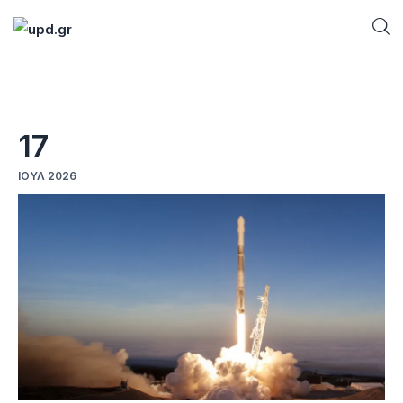
Home
17
News
ΙΟΎΛ 2026
Games
Futuring
AI news
How To
Blog