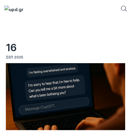
Home
16
News
ΣΕΠ 2025
Games
Futuring
AI news
How To
Blog