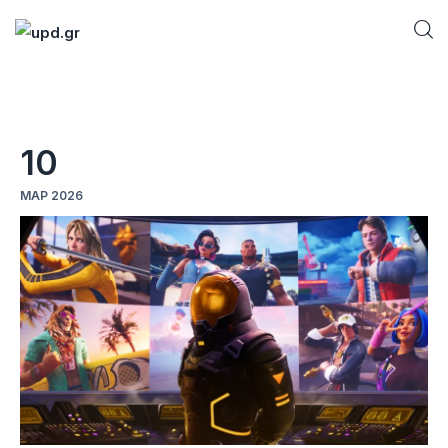
Home
10
News
ΜΑΡ 2026
Games
Futuring
AI news
How To
Blog