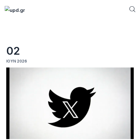
Home
02
News
ΙΟΎΝ 2026
Games
Futuring
AI news
How To
Blog