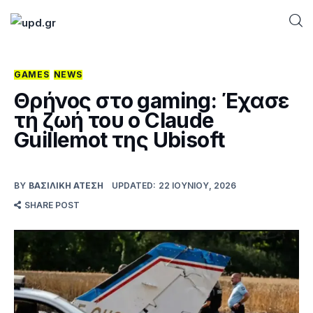
GAMES
NEWS
Home
Θρήνος στο gaming: Έχασε
τη ζωή του ο Claude
News
Guillemot της Ubisoft
Games
BY
ΒΑΣΙΛΙΚΉ ΑΤΈΣΗ
UPDATED:
22 ΙΟΥΝΊΟΥ, 2026
Futuring
SHARE POST
AI news
How To
Blog