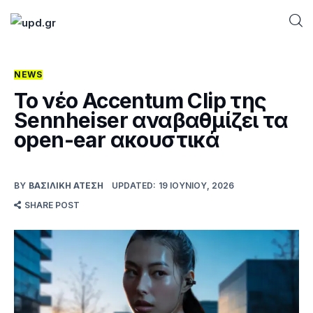
NEWS
Home
Το νέο Accentum Clip της
Sennheiser αναβαθμίζει τα
News
open-ear ακουστικά
Games
BY
ΒΑΣΙΛΙΚΉ ΑΤΈΣΗ
UPDATED:
19 ΙΟΥΝΊΟΥ, 2026
Futuring
SHARE POST
AI news
How To
Blog