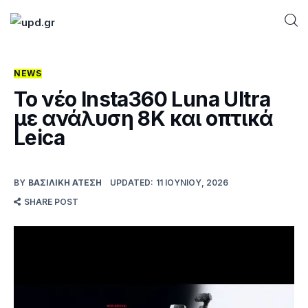
NEWS
Home
Το νέο Insta360 Luna Ultra
με ανάλυση 8K και οπτικά
News
Leica
Games
BY
ΒΑΣΙΛΙΚΉ ΑΤΈΣΗ
UPDATED:
11 ΙΟΥΝΊΟΥ, 2026
Futuring
SHARE POST
AI news
How To
Blog