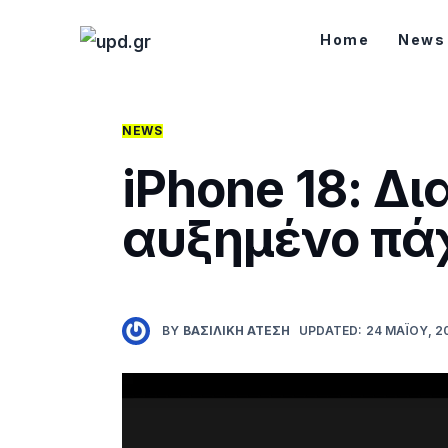
Home
Home
News
News
Games
NEWS
iPhone 18: Δι
Futuring
αυξημένο πά
AI news
How To
Blog
BY
ΒΑΣΙΛΙΚΉ ΑΤΈΣΗ
UPDATED:
24 ΜΑΪ́ΟΥ, 2
Επικοινωνία