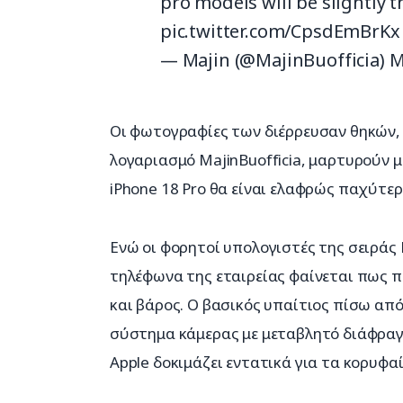
pro models will be slightly 
pic.twitter.com/CpsdEmBrKx
— Majin (@MajinBuofficia)
M
Οι φωτογραφίες των διέρρευσαν θηκών, ο
λογαριασμό MajinBuofficia, μαρτυρούν μι
iPhone 18 Pro θα είναι ελαφρώς παχύτερ
Ενώ οι φορητοί υπολογιστές της σειράς 
τηλέφωνα της εταιρείας φαίνεται πως π
και βάρος. Ο βασικός υπαίτιος πίσω από
σύστημα κάμερας με μεταβλητό διάφραγμ
Apple δοκιμάζει εντατικά για τα κορυφαί