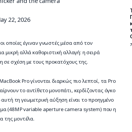
thicker and the camera
ay 22, 2026
ι οποίες έγιναν γνωστές μέσα από τον 
α μικρή αλλά καθοριστική αλλαγή: η σειρά 
η σε σχέση με τους προκατόχους της.
MacBook Pro γίνονται διαρκώς πιο λεπτοί, τα Pro 
αίρνουν το αντίθετο μονοπάτι, κερδίζοντας όγκο 
 αυτή τη γεωμετρική αύξηση είναι το προηγμένο 
α (48MP variable aperture camera system) που η 
α της μοντέλα.