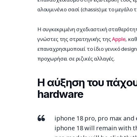
αλουμινένιο σασί (chassis) με το μεγάλ
Η συγκεκριμένη σχεδιαστική σταθερότητ
γνώστες της στρατηγικής της 
Apple
, κα
επαναχρησιμοποιεί το ίδιο γενικό desig
προχωρήσει σε ριζικές αλλαγές.
Η αύξηση του πάχου
hardware
iphone 18 pro, pro max and 
iphone 18 will remain with 