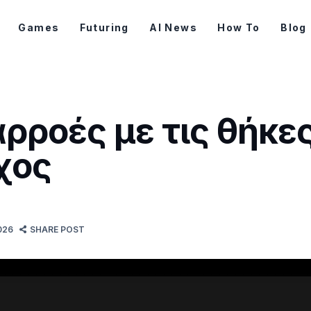
Games
Futuring
AI News
How To
Blog
αρροές με τις θήκε
χος
026
SHARE POST