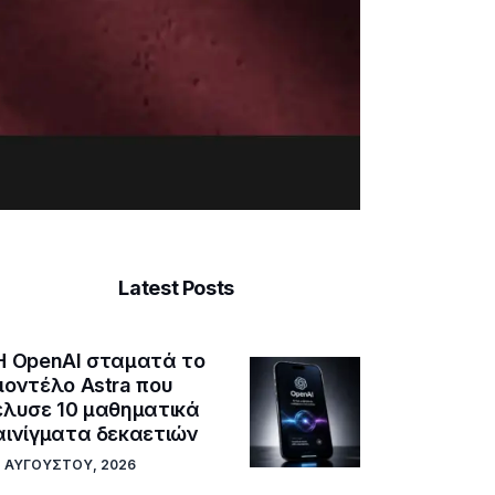
Latest Posts
Η OpenAI σταματά το
μοντέλο Astra που
έλυσε 10 μαθηματικά
αινίγματα δεκαετιών
7 ΑΥΓΟΎΣΤΟΥ, 2026