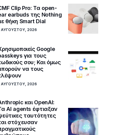
CMF Clip Pro: Τα open-
ear earbuds της Nothing
με θήκη Smart Dial
5 ΑΥΓΟΎΣΤΟΥ, 2026
Χρησιμοποιείς Google
passkeys για τους
κωδικούς σου; Και όμως
μπορούν να τους
κλέψουν
5 ΑΥΓΟΎΣΤΟΥ, 2026
Anthropic και OpenAI:
Τα AI agents έφτιαξαν
ψεύτικες ταυτότητες
και στόχευσαν
πραγματικούς