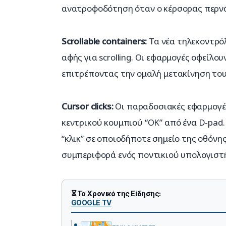
ανατροφοδότηση όταν ο κέρσορας περνά α
Scrollable containers:
 Τα νέα τηλεκοντρό
αφής για scrolling. Οι εφαρμογές οφείλο
επιτρέποντας την ομαλή μετακίνηση του
Cursor clicks:
 Οι παραδοσιακές εφαρμογέ
κεντρικού κουμπιού “OK” από ένα D-pad. 
“κλικ” σε οποιοδήποτε σημείο της οθόνη
συμπεριφορά ενός ποντικιού υπολογιστ
⏳ Το Χρονικό της Είδησης:
GOOGLE TV