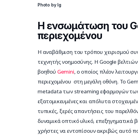
Photo by lg
Η ενσωμάτωση του G
περιεχομένου
Η αναβάθμιση του τρόπου χειρισμού συ
τεχνητής νοημοσύνης. Η Google βελτιών
βοηθού 
Gemini
, ο οποίος πλέον λειτουρ
περιεχομένου  στη μεγάλη οθόνη. Το Gemi
metadata των streaming εφαρμογών των
εξατομικευμένες και απόλυτα στοχευμένε
τυπικές, ξερές απαντήσεις του παρελθό
δυναμικά οπτικό υλικό, επεξηγηματικά β
χρήστες να εντοπίσουν ακριβώς αυτό π