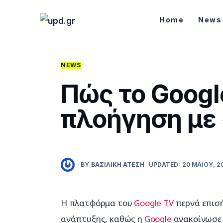
Home
Home
News
News
Games
NEWS
Πώς το Googl
Futuring
πλοήγηση με
AI news
How To
Blog
BY
ΒΑΣΙΛΙΚΉ ΑΤΈΣΗ
UPDATED:
20 ΜΑΪ́ΟΥ, 2
Επικοινωνία
Η πλατφόρμα του 
Google TV
 περνά επισ
ανάπτυξης, καθώς η 
Google
 ανακοίνωσε 