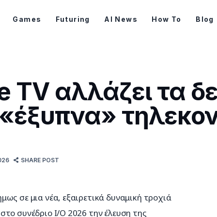
Games
Futuring
AI News
How To
Blog
e TV αλλάζει τα δ
 «έξυπνα» τηλεκο
026
SHARE POST
ήμως σε μια νέα, εξαιρετικά δυναμική τροχιά 
στο συνέδριο I/O 2026 την έλευση της 