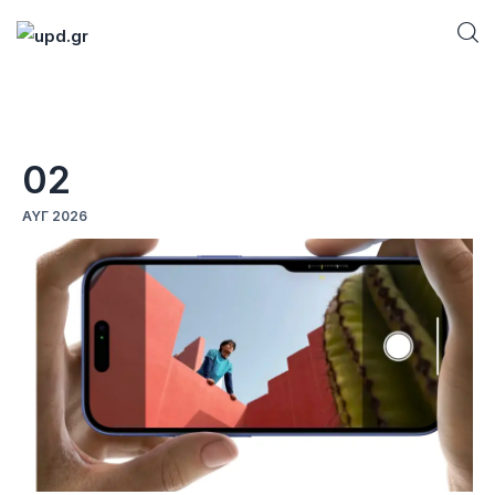
Home
02
News
ΑΥΓ 2026
Games
Futuring
AI news
How To
Blog