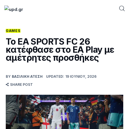
GAMES
Home
Το EA SPORTS FC 26
κατέφθασε στο EA Play με
News
αμέτρητες προσθήκες
Games
BY
ΒΑΣΙΛΙΚΉ ΑΤΈΣΗ
UPDATED:
19 ΙΟΥΝΊΟΥ, 2026
Futuring
SHARE POST
AI news
How To
Blog