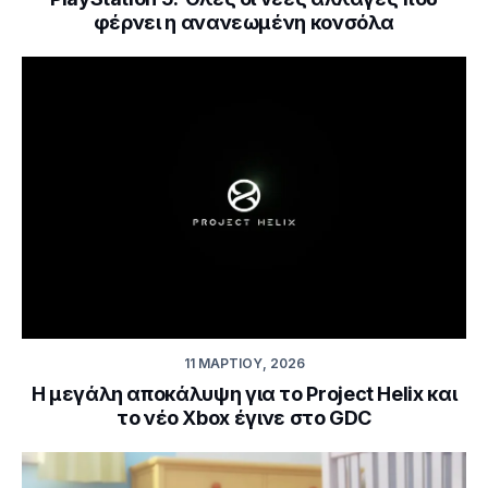
φέρνει η ανανεωμένη κονσόλα
11 ΜΑΡΤΊΟΥ, 2026
Η μεγάλη αποκάλυψη για το Project Helix και
το νέο Xbox έγινε στο GDC