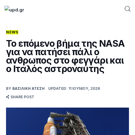
NEWS
Home
Το επόμενο βήμα της NASA
για να πατήσει πάλι ο
News
ανθρωπος στο φεγγάρι και
ο Ιταλός αστροναύτης
Games
Futuring
BY
ΒΑΣΙΛΙΚΉ ΑΤΈΣΗ
UPDATED:
11 ΙΟΥΝΊΟΥ, 2026
SHARE POST
AI news
How To
Blog