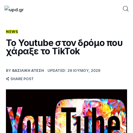
NEWS
Home
Το Youtube στον δρόμο που
χάραξε το TikTok
News
Games
BY
ΒΑΣΙΛΙΚΉ ΑΤΈΣΗ
UPDATED:
26 ΙΟΥΝΊΟΥ, 2026
SHARE POST
Futuring
AI news
How To
Blog