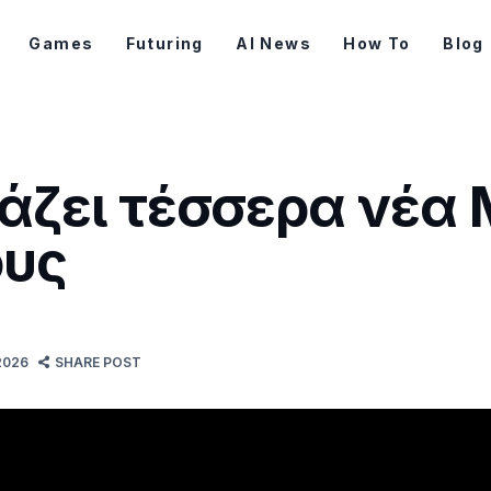
Games
Futuring
AI News
How To
Blog
μάζει τέσσερα νέα 
ους
2026
SHARE POST