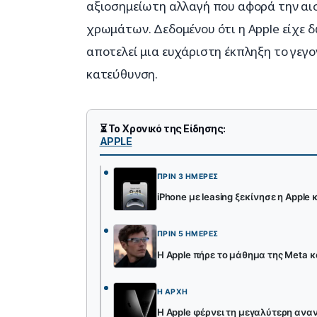
αξιοσημείωτη αλλαγή που αφορά την αισ
χρωμάτων. Δεδομένου ότι η Apple είχε δ
αποτελεί μια ευχάριστη έκπληξη το γεγο
κατεύθυνση.
⏳ Το Χρονικό της Είδησης:
APPLE
ΠΡΙΝ 3 ΗΜΈΡΕΣ
iPhone με leasing ξεκίνησε η Apple 
ΠΡΙΝ 5 ΗΜΈΡΕΣ
Η Apple πήρε το μάθημα της Meta κα
Η ΑΡΧΉ
Η Apple φέρνει τη μεγαλύτερη ανα