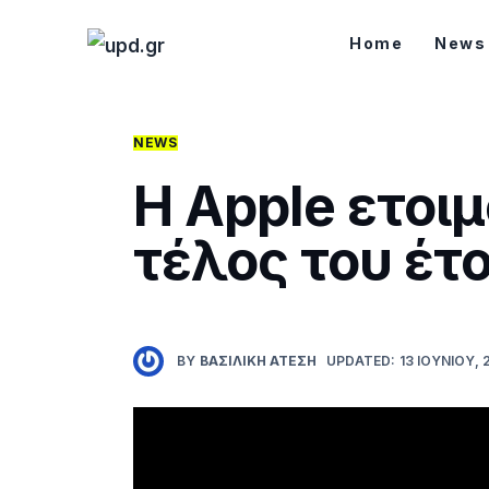
Home
Home
News
News
Games
NEWS
Η Apple ετοι
Futuring
τέλος του έτ
AI news
How To
Blog
BY
ΒΑΣΙΛΙΚΉ ΑΤΈΣΗ
UPDATED:
13 ΙΟΥΝΊΟΥ, 
Επικοινωνία