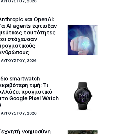
5 ΑΥΓΟΎΣΤΟΥ, 2026
Anthropic και OpenAI:
Τα AI agents έφτιαξαν
ψεύτικες ταυτότητες
και στόχευσαν
πραγματικούς
ανθρώπους
5 ΑΥΓΟΎΣΤΟΥ, 2026
Ίδιο smartwatch
ακριβότερη τιμή: Τι
αλλάζει πραγματικά
στο Google Pixel Watch
5
5 ΑΥΓΟΎΣΤΟΥ, 2026
Τεχνητή νοημοσύνη