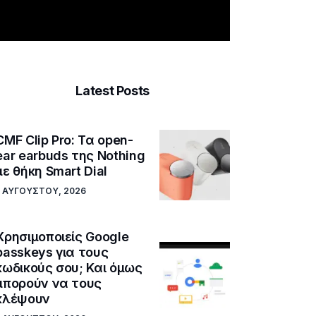
Latest Posts
CMF Clip Pro: Τα open-
ear earbuds της Nothing
με θήκη Smart Dial
5 ΑΥΓΟΎΣΤΟΥ, 2026
Χρησιμοποιείς Google
passkeys για τους
κωδικούς σου; Και όμως
μπορούν να τους
κλέψουν