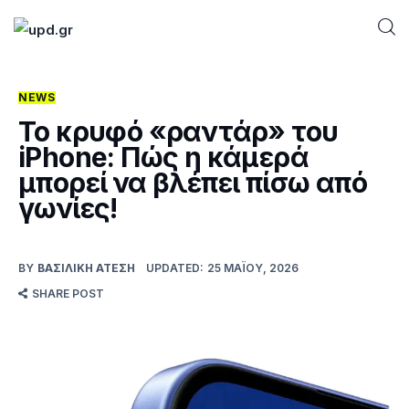
NEWS
Home
Το κρυφό «ραντάρ» του
iPhone: Πώς η κάμερά
News
μπορεί να βλέπει πίσω από
γωνίες!
Games
Futuring
BY
ΒΑΣΙΛΙΚΉ ΑΤΈΣΗ
UPDATED:
25 ΜΑΪ́ΟΥ, 2026
SHARE POST
AI news
How To
Blog