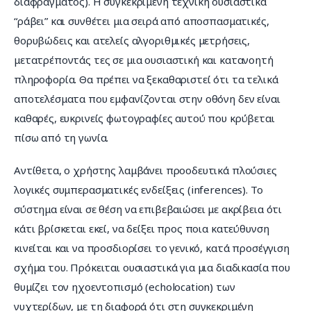
διαφράγματος). Η συγκεκριμένη τεχνική ουσιαστικά 
“ράβει” και συνθέτει μια σειρά από αποσπασματικές, 
θορυβώδεις και ατελείς αλγοριθμικές μετρήσεις, 
μετατρέποντάς τες σε μια ουσιαστική και κατανοητή 
πληροφορία. Θα πρέπει να ξεκαθαριστεί ότι τα τελικά 
αποτελέσματα που εμφανίζονται στην οθόνη δεν είναι 
καθαρές, ευκρινείς φωτογραφίες αυτού που κρύβεται 
πίσω από τη γωνία.
Αντίθετα, ο χρήστης λαμβάνει προοδευτικά πλούσιες 
λογικές συμπερασματικές ενδείξεις (inferences). Το 
σύστημα είναι σε θέση να επιβεβαιώσει με ακρίβεια ότι 
κάτι βρίσκεται εκεί, να δείξει προς ποια κατεύθυνση 
κινείται και να προσδιορίσει το γενικό, κατά προσέγγιση 
σχήμα του. Πρόκειται ουσιαστικά για μια διαδικασία που 
θυμίζει τον ηχοεντοπισμό (echolocation) των 
νυχτερίδων, με τη διαφορά ότι στη συγκεκριμένη 