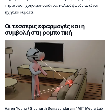
περίπτωση χρησιμοποιούνται παλμοί φωτός αντί για 
ηχητικά κύματα.
Οι τέσσερις εφαρμογές και η
συμβολή στη ρομποτική
Aaron Young / Siddharth Somasundaram / MIT Media Lab