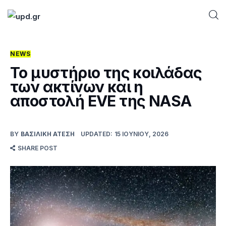
NEWS
Home
Το μυστήριο της κοιλάδας
των ακτίνων και η
News
αποστολή EVE της NASA
Games
BY
ΒΑΣΙΛΙΚΉ ΑΤΈΣΗ
UPDATED:
15 ΙΟΥΝΊΟΥ, 2026
Futuring
SHARE POST
AI news
How To
Blog